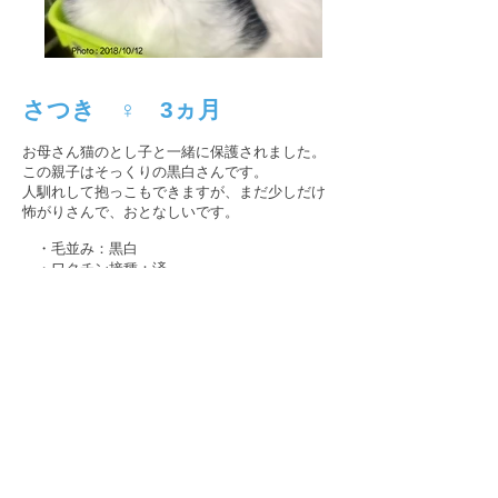
さつき ♀ 3ヵ月
お母さん猫のとし子と一緒に保護されました。
この親子はそっくりの黒白さんです。
人馴れして抱っこもできますが、まだ少しだけ
怖がりさんで、おとなしいです。
​ ・毛並み：黒白
・ワクチン接種：済
・猫エイズ：陰性
・白血病：陰性
・避妊手術：未
​ ・生年月日：2018年7月頃
As of 2018/11/5
戻る
​みにみゅう