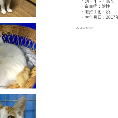
・猫エイズ：陰性
・白血病：陰性
・避妊手術：済
​ ・生年月日：2017
As of 2018/10/4