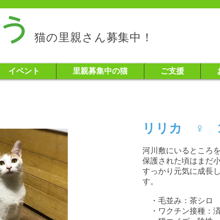
猫の里親さん募集中！
イベント
里親募集中の猫
ご支援
リリカ ♀ 
河川敷にいるところ
保護された頃はまだ
すっかり元気に成長
す。
​ ・毛並み：
茶シロ
・ワクチン接種：